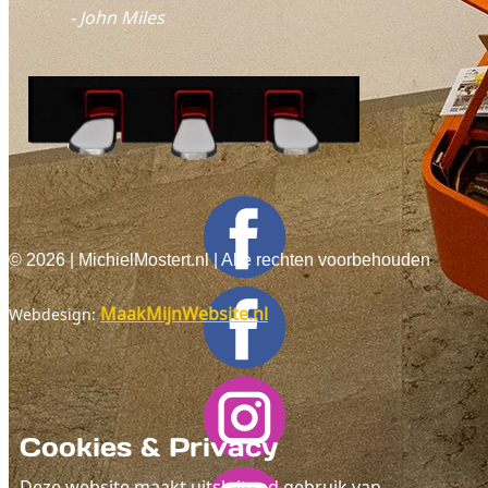
- John Miles
©
2026
| MichielMostert.nl | Alle rechten voorbehouden
MaakMijnWebsite.nl
Webdesign:
Cookies & Privacy
Deze website maakt uitsluitend gebruik van