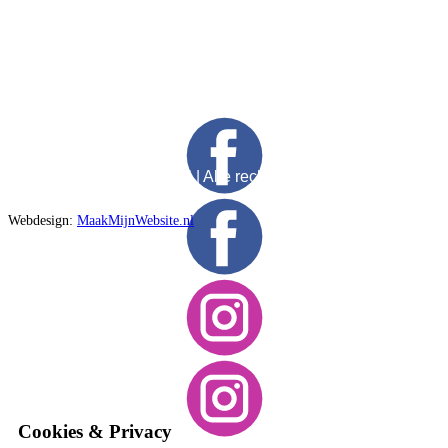
©
2026
| MichielMostert.nl | Alle rechten voorbehouden
Webdesign:
MaakMijnWebsite.nl
Cookies & Privacy